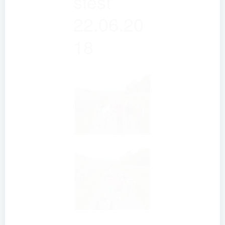
sfest
22.06.20
18