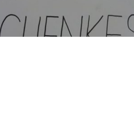
Der verhexte
Märchenkes
sel - Theater
3. Klasse
06.07.2021