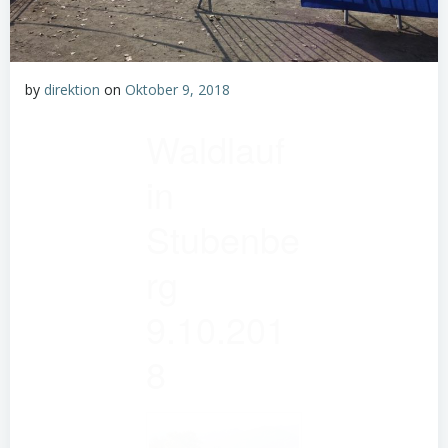
by
direktion
on
Oktober 9, 2018
Waldlauf
in
Stubenbe
rg
9.10.201
8